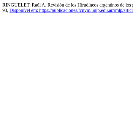
RINGUELET, Raúl A. Revisión de los Hirudíneos argentinos de los g
93,
Disponível em: https://publicaciones.fcnym.unlp.edu.ar/rmlp/artic