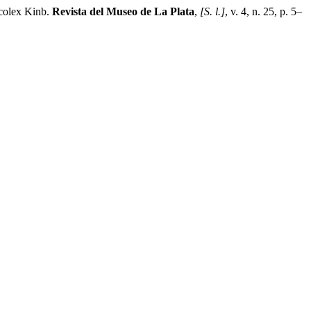
scolex Kinb.
Revista del Museo de La Plata
,
[S. l.]
, v. 4, n. 25, p. 5–