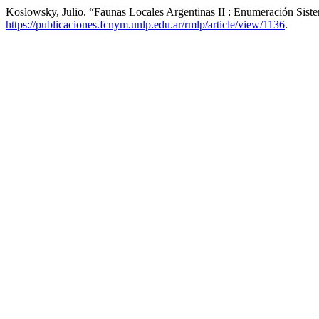
Koslowsky, Julio. “Faunas Locales Argentinas II : Enumeración Siste
https://publicaciones.fcnym.unlp.edu.ar/rmlp/article/view/1136
.