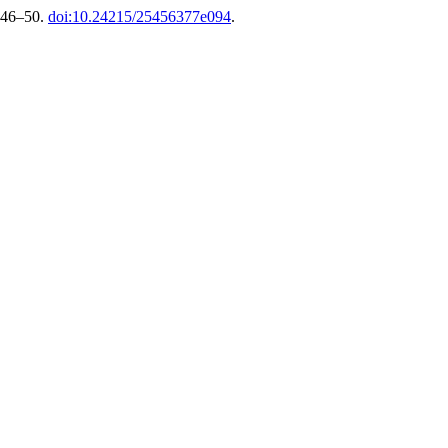
. 46–50.
doi:10.24215/25456377e094
.