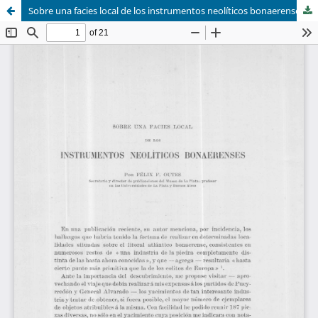
Sobre una facies local de los instrumentos neolíticos bonaerenses