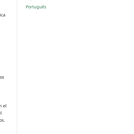
Português
ica
los
n el
l
os.