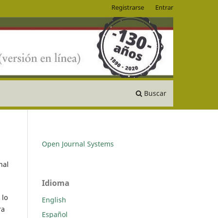
Registrarse
Entrar
Buscar
Open Journal Systems
nal
Idioma
 lo
English
ra
Español