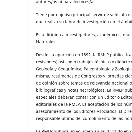
autores/as ni para lectores/as.
Tiene por objetivo principal servir de vehículo 
que realiza su labor de investigación en el ámbi
Está dirigida a investigadores, académicos, mus
Naturales.
Desde su aparición en 1892, la RMLP publica traba
revisiones) así como trabajos técnicos y didácti
Geología y Geoquímica, Paleontología y Zoología
misma, resúmenes de Congresos y Jornadas cientí
de opinión sobre temas de relevancia nacional o 
bibliográficas y notas necrológicas. La RMLP p
especiales deberán contar con un Editor o Edito
editoriales de la RMLP. La aceptación de los núm
asesoramiento de los Editores Asociados. El Dire
responsable último del cumplimiento de las norm
La RMLP publica un volumen anual dividido en 