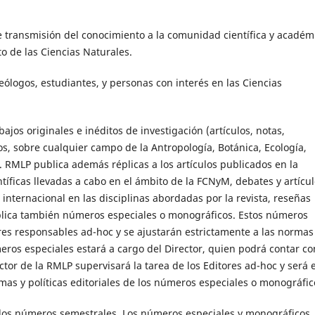
de transmisión del conocimiento a la comunidad científica y académ
to de las Ciencias Naturales.
eólogos, estudiantes, y personas con interés en las Ciencias
jos originales e inéditos de investigación (artículos, notas,
cos, sobre cualquier campo de la Antropología, Botánica, Ecología,
. RMLP publica además réplicas a los artículos publicados en la
ficas llevadas a cabo en el ámbito de la FCNyM, debates y artícu
internacional en las disciplinas abordadas por la revista, reseñas
ublica también números especiales o monográficos. Estos números
res responsables ad-hoc y se ajustarán estrictamente a las normas
eros especiales estará a cargo del Director, quien podrá contar co
ctor de la RMLP supervisará la tarea de los Editores ad-hoc y será e
as y políticas editoriales de los números especiales o monográfic
dos números semestrales. Los números especiales y monográficos