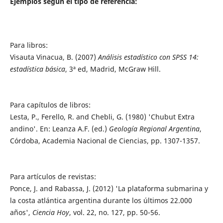
Ejemplos
según el tipo de referencia:
Para libros:
Visauta Vinacua, B. (2007)
Análisis estadístico con SPSS 14:
estadística básica
, 3ª ed, Madrid, McGraw Hill.
Para capítulos de libros:
Lesta, P., Ferello, R. and Chebli, G. (1980) 'Chubut Extra
andino'. En: Leanza A.F. (ed.)
Geología Regional Argentina
,
Córdoba, Academia Nacional de Ciencias, pp. 1307-1357.
Para artículos de revistas:
Ponce, J. and Rabassa, J. (2012) 'La plataforma submarina y
la costa atlántica argentina durante los últimos 22.000
años',
Ciencia Hoy
, vol. 22, no. 127, pp. 50-56.