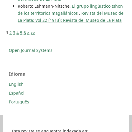
Roberto Lehmann-Nitsche,
El grupo lingüístico tshon
de los territorios magallánicos
,
Revista del Museo de
La Plata: Vol 22 (1913): Revista del Museo de La Plata
1
2
3
4
5
6
>
>>
Open Journal Systems
Idioma
English
Español
Português
Esta revista se encuentra indexada en: