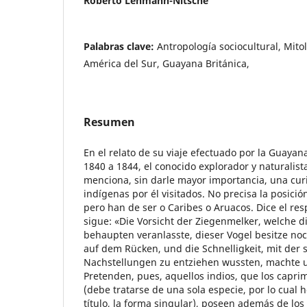
Roberto Lehmann-Nitsche
Palabras clave:
Antropología sociocultural, Mito
América del Sur, Guayana Británica,
Resumen
En el relato de su viaje efectuado por la Guayan
1840 a 1844, el conocido explorador y naturali
menciona, sin darle mayor importancia, una curi
indígenas por él visitados. No precisa la posición
pero han de ser o Caribes o Aruacos. Dice el re
sigue: «Die Vorsicht der Ziegenmelker, welche d
behaupten veranlasste, dieser Vogel besitze no
auf dem Rücken, und die Schnelligkeit, mit der 
Nachstellungen zu entziehen wussten, machte u
Pretenden, pues, aquellos indios, que los caprim
(debe tratarse de una sola especie, por lo cual 
título, la forma singular), poseen además de lo