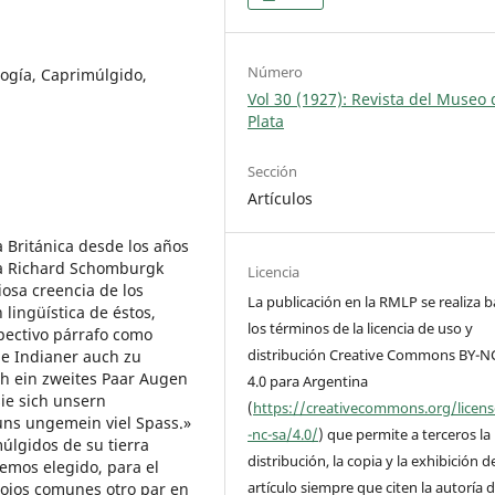
Número
logía, Caprimúlgido,
Vol 30 (1927): Revista del Museo 
Plata
Sección
Artículos
a Británica desde los años
sta Richard Schomburgk
Licencia
osa creencia de los
La publicación en la RMLP se realiza b
 lingüística de éstos,
los términos de la licencia de uso y
spectivo párrafo como
distribución Creative Commons BY-N
ie Indianer auch zu
ch ein zweites Paar Augen
4.0 para Argentina
sie sich unsern
(
https://creativecommons.org/licen
ns ungemein viel Spass.»
-nc-sa/4.0/
) que permite a terceros la
úlgidos de su tierra
distribución, la copia y la exhibición d
hemos elegido, para el
artículo siempre que citen la autoría d
s ojos comunes otro par en