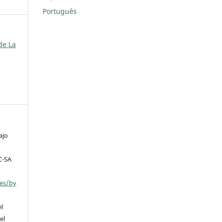
Português
de La
ajo
C-SA
ses/by
el
el