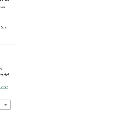
ias
ía e
n
ta del
.ar/r