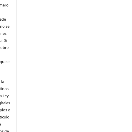
úmero
uede
 no se
ines
l. Si
sobre
que el
 la
tinos
la Ley
itales
pios o
tículo
e
dos de