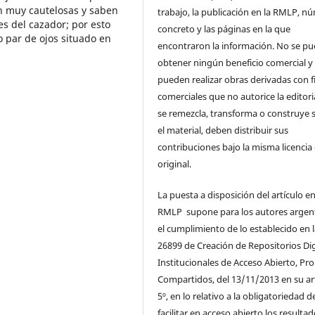
on muy cautelosas y saben
trabajo, la publicación en la RMLP, n
es del cazador; por esto
concreto y las páginas en la que
o par de ojos situado en
encontraron la información. No se p
obtener ningún beneficio comercial y
pueden realizar obras derivadas con f
comerciales que no autorice la editoria
se remezcla, transforma o construye 
el material, deben distribuir sus
contribuciones bajo la misma licencia 
original.
La puesta a disposición del artículo en
RMLP supone para los autores argen
el cumplimiento de lo establecido en 
26899 de Creación de Repositorios Dig
Institucionales de Acceso Abierto, Pro
Compartidos, del 13/11/2013 en su ar
5º, en lo relativo a la obligatoriedad d
facilitar en acceso abierto los resulta