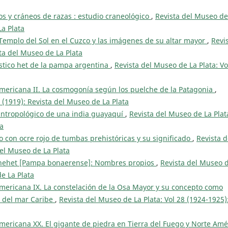
os y cráneos de razas : estudio craneológico
,
Revista del Museo de
La Plata
 Templo del Sol en el Cuzco y las imágenes de su altar mayor
,
Revi
sta del Museo de La Plata
ístico het de la pampa argentina
,
Revista del Museo de La Plata: Vo
mericana II. La cosmogonía según los puelche de la Patagonia
,
2 (1919): Revista del Museo de La Plata
ntropológico de una india guayaquí
,
Revista del Museo de La Plat
ta
o con ocre rojo de tumbas prehistóricas y su significado
,
Revista d
del Museo de La Plata
chehet [Pampa bonaerense]: Nombres propios
,
Revista del Museo 
de La Plata
mericana IX. La constelación de la Osa Mayor y su concepto como
a del mar Caribe
,
Revista del Museo de La Plata: Vol 28 (1924-1925)
mericana XX. El gigante de piedra en Tierra del Fuego y Norte Amé