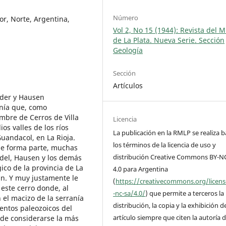
Número
or, Norte, Argentina,
Vol 2, No 15 (1944): Revista del 
de La Plata. Nueva Serie. Sección
Geología
Sección
Artículos
der y Hausen
anía que, como
mbre de Cerros de Villa
Licencia
os valles de los ríos
La publicación en la RMLP se realiza b
Guandacol, en La Rioja.
los términos de la licencia de uso y
ue forma parte, muchas
distribución Creative Commons BY-N
del, Hausen y los demás
co de la provincia de La
4.0 para Argentina
an. Y muy justamente le
(
https://creativecommons.org/licen
 este cerro donde, al
-nc-sa/4.0/
) que permite a terceros la
 el macizo de la serranía
distribución, la copia y la exhibición d
mentos paleozoicos del
artículo siempre que citen la autoría d
de considerarse la más