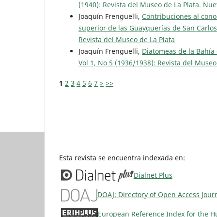
(1940): Revista del Museo de La Plata. Nue
Joaquín Frenguelli,
Contribuciones al cono
superior de las Guayquerías de San Carlo
Revista del Museo de La Plata
Joaquín Frenguelli,
Diatomeas de la Bahía 
Vol 1, No 5 (1936/1938): Revista del Museo
1
2
3
4
5
6
7
>
>>
Esta revista se encuentra indexada en:
Dialnet Plus
DOAJ: Directory of Open Access Jour
European Reference Index for the Hu