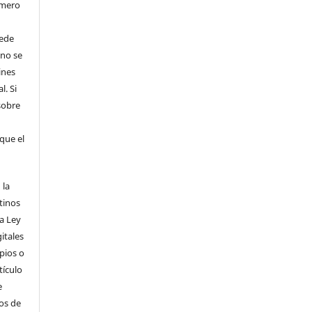
úmero
uede
 no se
ines
l. Si
sobre
que el
 la
tinos
la Ley
itales
pios o
tículo
e
dos de