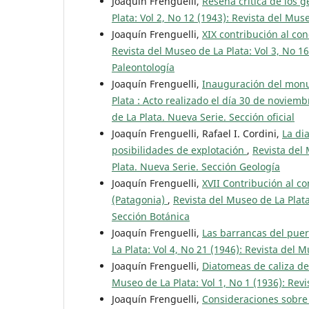
Joaquín Frenguelli,
Reseña crítica de los g
Plata: Vol 2, No 12 (1943): Revista del Mus
Joaquín Frenguelli,
XIX contribución al co
Revista del Museo de La Plata: Vol 3, No 1
Paleontología
Joaquín Frenguelli,
Inauguración del monu
Plata : Acto realizado el día 30 de noviem
de La Plata. Nueva Serie. Sección oficial
Joaquín Frenguelli, Rafael I. Cordini,
La di
posibilidades de explotación
,
Revista del 
Plata. Nueva Serie. Sección Geología
Joaquín Frenguelli,
XVII Contribución al c
(Patagonia)
,
Revista del Museo de La Plata
Sección Botánica
Joaquín Frenguelli,
Las barrancas del pue
La Plata: Vol 4, No 21 (1946): Revista del 
Joaquín Frenguelli,
Diatomeas de caliza de
Museo de La Plata: Vol 1, No 1 (1936): Rev
Joaquín Frenguelli,
Consideraciones sobre l