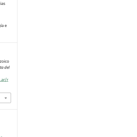
ias
ía e
ozoico
ta del
.ar/r