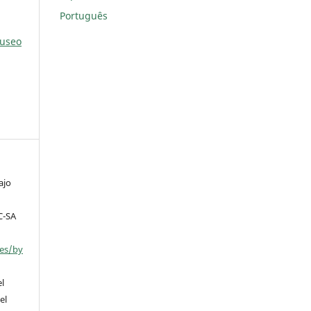
Português
Museo
ajo
C-SA
ses/by
el
el