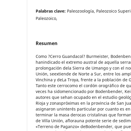
Palabras clave:
Paleozoología, Paleozoico Superi
Paleozoico,
Resumen
Como ?Cerro Guandacol? Burmeister, Bodenben
hanindicado el extremo austral de aquella serr
prolongación dela Sierra de Umango y con el no
Unión, seextiende de Norte a Sur, entre los ampli
Vinchina y deLa Troya, frente a la población de 
Tanto este cerrocomo el cordón orográfico de q
veces ha sidomencionado por Bodenbender, Kei
autores que sehan ocupado en el estudio geológi
Rioja y zonaspróximas en la provincia de San Ju
asignaron uninterés particular por cuanto es en
terminar la masa derocas cristalinas que forman
de Villa Unión, aflorauna potente serie de sedi
«Terreno de Paganzo» deBodenbender, que pue