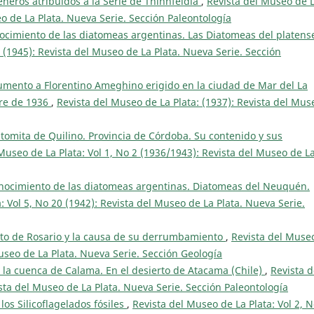
éneros atribuídos a la Serie de Thinnfeldia
,
Revista del Museo de 
eo de La Plata. Nueva Serie. Sección Paleontología
nocimiento de las diatomeas argentinas. Las Diatomeas del platens
6 (1945): Revista del Museo de La Plata. Nueva Serie. Sección
mento a Florentino Ameghino erigido en la ciudad de Mar del La
bre de 1936
,
Revista del Museo de La Plata: (1937): Revista del Mus
atomita de Quilino. Provincia de Córdoba. Su contenido y sus
Museo de La Plata: Vol 1, No 2 (1936/1943): Revista del Museo de L
onocimiento de las diatomeas argentinas. Diatomeas del Neuquén.
: Vol 5, No 20 (1942): Revista del Museo de La Plata. Nueva Serie.
rto de Rosario y la causa de su derrumbamiento
,
Revista del Muse
Museo de La Plata. Nueva Serie. Sección Geología
 la cuenca de Calama. En el desierto de Atacama (Chile)
,
Revista d
ista del Museo de La Plata. Nueva Serie. Sección Paleontología
os Silicoflagelados fósiles
,
Revista del Museo de La Plata: Vol 2, N