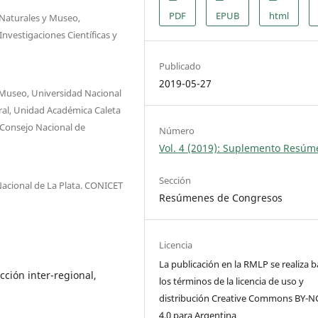
PDF
EPUB
html
 Naturales y Museo,
nvestigaciones Científicas y
Publicado
2019-05-27
y Museo, Universidad Nacional
tral, Unidad Académica Caleta
; Consejo Nacional de
Número
Vol. 4 (2019): Suplemento Resú
Sección
Nacional de La Plata. CONICET
Resúmenes de Congresos
Licencia
La publicación en la RMLP se realiza b
Acción inter-regional,
los términos de la licencia de uso y
distribución Creative Commons BY-N
4.0 para Argentina