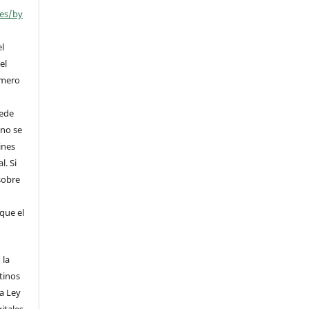
ses/by
el
el
úmero
uede
 no se
ines
l. Si
sobre
que el
 la
tinos
la Ley
itales