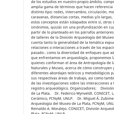
de los estudios en nuestro propio ámbito, com
amplia gama de términos que hacen referencia 
distinto tipo: redes, intercambio, circulación, mo
caravanas, distancias cortas, medias y/o largas,
estos conceptos están solapados entre sí, otro
sinónimos, quizás sin una profundización en cua
partir de lo planteado en los párrafos anteriores,
de talleres de la División Arqueología del Museo
cuenta tanto la generalidad de la temática expue
relaciones o interacciones a través de los espaci
pasado-, como la diversidad de enfoques que 
que enfrentamos en arqueología, proponemos l
quienes conforman el área de Antropología de l
Naturales y Museo, acerca de cómo construyen y
diferentes abordajes teóricos y metodológicos 
sus respectivas áreas de trabajo, así como tambi
de las investigaciones sobre las interacciones a 
registro arqueológico. Organizadores: Divisió
de La Plata. Dr. Federico Wynveldt. CONICET, La
Cerámico, FCNyM, UNLP. Dr. Miguel Á. Zubimen
Arqueología del Museo de La Plata, FCNyM, U
Reinaldo A. Moralejo. CONICET, División Arqueo
Plata, FCNyM, UNLP.