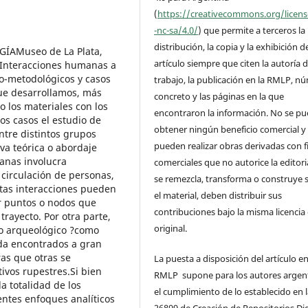
(
https://creativecommons.org/licen
-nc-sa/4.0/
) que permite a terceros la
distribución, la copia y la exhibición d
ÍAMuseo de La Plata,
artículo siempre que citen la autoría d
V:Interacciones humanas a
co-metodológicos y casos
trabajo, la publicación en la RMLP, n
ue desarrollamos, más
concreto y las páginas en la que
 o los materiales con los
encontraron la información. No se p
os casos el estudio de
obtener ningún beneficio comercial y
entre distintos grupos
pueden realizar obras derivadas con f
a teórica o abordaje
anas involucra
comerciales que no autorice la editoria
 circulación de personas,
se remezcla, transforma o construye 
Estas interacciones pueden
el material, deben distribuir sus
or puntos o nodos que
contribuciones bajo la misma licencia 
trayecto. Por otra parte,
original.
ro arqueológico ?como
da encontrados a gran
ras que otras se
La puesta a disposición del artículo en
ivos rupestres.Si bien
RMLP supone para los autores argen
a totalidad de los
el cumplimiento de lo establecido en 
entes enfoques analíticos
26899 de Creación de Repositorios Dig