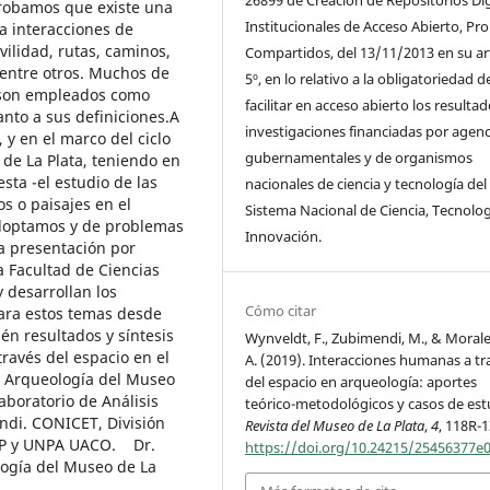
probamos que existe una
Institucionales de Acceso Abierto, Pro
a interacciones de
vilidad, rutas, caminos,
Compartidos, del 13/11/2013 en su ar
 entre otros. Muchos de
5º, en lo relativo a la obligatoriedad d
s son empleados como
facilitar en acceso abierto los resulta
nto a sus definiciones.A
investigaciones financiadas por agenc
 y en el marco del ciclo
gubernamentales y de organismos
 de La Plata, teniendo en
sta -el estudio de las
nacionales de ciencia y tecnología del
os o paisajes en el
Sistema Nacional de Ciencia, Tecnolog
adoptamos y de problemas
Innovación.
a presentación por
a Facultad de Ciencias
 desarrollan los
Cómo citar
para estos temas desde
én resultados y síntesis
Wynveldt, F., Zubimendi, M., & Moralej
través del espacio en el
A. (2019). Interacciones humanas a tr
n Arqueología del Museo
del espacio en arqueología: aportes
boratorio de Análisis
teórico-metodológicos y casos de est
di. CONICET, División
Revista del Museo de La Plata
,
4
, 118R-
NLP y UNPA UACO. Dr.
https://doi.org/10.24215/25456377e
logía del Museo de La