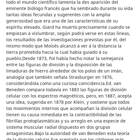
todo el mundo científico lamenta la des aparición del
eminente biólogo francés que ha sembrado durante su vida
tantas ideas fecundas y sugerentes con la amplia
generosidad que era una de las características de su
espíritu elevado. Giard ha muerto precisamente cuando se
empiezan á vislumbrar, según podrá verse en estas líneas,
los resultados de las investigaciones previstas por él, del
mismo modo que Moisés alcanzó á ver á la distancia la
tierra prometida hacia la cual había guiado á su
pueblo.Desde 1873, Fol había hecho notar la semejanza
entre las figuras de división y la disposición de las
limaduras de hierro alrededor de los polos de un imán,
analogía que también señala Strasburger en 1876,
considerándola como una curiosa coincidencia.Ed. van
Beneden compara todavía en 1883 las figuras de división
celular con los espectros magnéticos, pero, en 1887, acepta
una idea, sugerida en 1878 por Klein, y sostiene que todos
los movimientos internos que acompañan la división celular
tienen su causa inmediata en la contractibilidad de las
fibrillas protoplasmáticas y su arreglo en una especie de
sistema muscular radial dispuesto en dos grupos
antagonistas.Bajo la autoridad de van Beneden esta teoría
de la división celular fue aceptada por los citólogos más