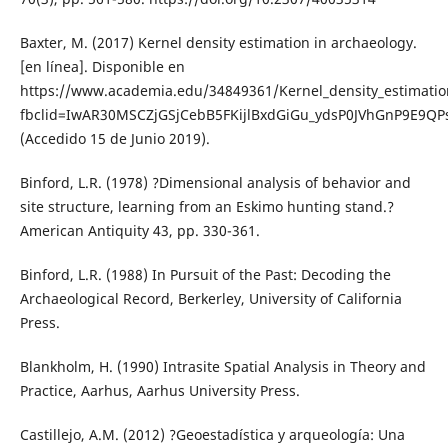
Baxter, M. (2017) Kernel density estimation in archaeology.
[en línea]. Disponible en
https://www.academia.edu/34849361/Kernel_density_estimatio
fbclid=IwAR30MSCZjGSjCebB5FKijlBxdGiGu_ydsP0JVhGnP9E9QP
(Accedido 15 de Junio 2019).
Binford, L.R. (1978) ?Dimensional analysis of behavior and
site structure, learning from an Eskimo hunting stand.?
American Antiquity 43, pp. 330-361.
Binford, L.R. (1988) In Pursuit of the Past: Decoding the
Archaeological Record, Berkerley, University of California
Press.
Blankholm, H. (1990) Intrasite Spatial Analysis in Theory and
Practice, Aarhus, Aarhus University Press.
Castillejo, A.M. (2012) ?Geoestadística y arqueología: Una