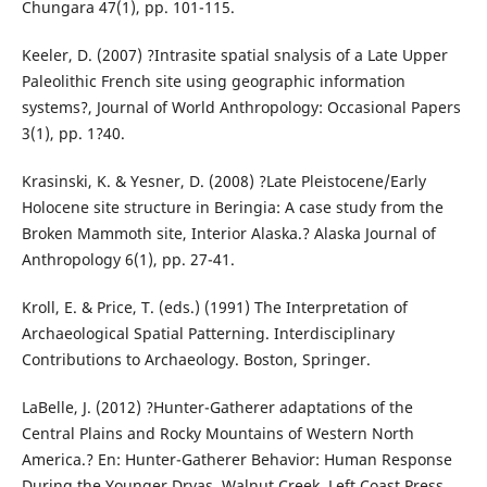
Chungara 47(1), pp. 101-115.
Keeler, D. (2007) ?Intrasite spatial snalysis of a Late Upper
Paleolithic French site using geographic information
systems?, Journal of World Anthropology: Occasional Papers
3(1), pp. 1?40.
Krasinski, K. & Yesner, D. (2008) ?Late Pleistocene/Early
Holocene site structure in Beringia: A case study from the
Broken Mammoth site, Interior Alaska.? Alaska Journal of
Anthropology 6(1), pp. 27-41.
Kroll, E. & Price, T. (eds.) (1991) The Interpretation of
Archaeological Spatial Patterning. Interdisciplinary
Contributions to Archaeology. Boston, Springer.
LaBelle, J. (2012) ?Hunter-Gatherer adaptations of the
Central Plains and Rocky Mountains of Western North
America.? En: Hunter-Gatherer Behavior: Human Response
During the Younger Dryas, Walnut Creek, Left Coast Press,