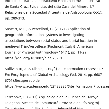
intrasitio durante el Pleistoceno Final en la meseta central
de Santa Cruz. Evidencias del sitio Casa del Minero 1.?
Relaciones de la Sociedad Argentina de Antropología XXXVI,
pp. 289-313.
Stewart, M.C., & Vercellotti, G. (2017) ?Application of
geographic information systems to investigating
associations between social status and burial location in
medieval TrinoVercellese (Piedmont, Italy)?, American
Journal of Physical Anthropology 164(1), pp. 11-29.
https://doi.org/10.1002/ajpa.23251
Sullivan III, A. & Dibble, F. (s./f.) ?Site Formation Processes.?
En: Encyclopedia of Global Archaeology (Vol. 2014, pp. 6687-
6701).Recuperado de
https://www.academia.edu/28482235/Site_Formation_Processe
Terranova, E. (2013) Arqueología de la Cuenca del Arroyo
Talagapa, Meseta de Somuncurá (Provincia de Río Negro).
Tesis doctoral inédita. La Plata, Universidad Nacional de La