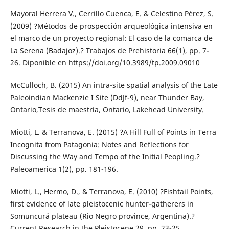
Mayoral Herrera V., Cerrillo Cuenca, E. & Celestino Pérez, S.
(2009) ?Métodos de prospección arqueológica intensiva en
el marco de un proyecto regional: El caso de la comarca de
La Serena (Badajoz).? Trabajos de Prehistoria 66(1), pp. 7-
26. Diponible en https://doi.org/10.3989/tp.2009.09010
McCulloch, B. (2015) An intra-site spatial analysis of the Late
Paleoindian Mackenzie I Site (DdJf-9), near Thunder Bay,
Ontario,Tesis de maestría, Ontario, Lakehead University.
Miotti, L. & Terranova, E. (2015) ?A Hill Full of Points in Terra
Incognita from Patagonia: Notes and Reflections for
Discussing the Way and Tempo of the Initial Peopling.?
Paleoamerica 1(2), pp. 181-196.
Miotti, L., Hermo, D., & Terranova, E. (2010) ?Fishtail Points,
first evidence of late pleistocenic hunter-gatherers in
Somuncurá plateau (Rio Negro province, Argentina).?
Current Research in the Pleistocene 29, pp. 23-25.