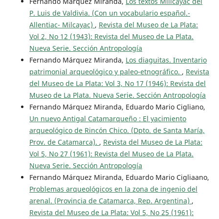
Fernando Márquez Miranda,
Los textos Millcayac del
P. Luis de Valdivia. (Con un vocabulario español.-
Allentiac- Milcayac)
,
Revista del Museo de La Plata:
Vol 2, No 12 (1943): Revista del Museo de La Plata.
Nueva Serie. Sección Antropología
Fernando Márquez Miranda,
Los diaguitas. Inventario
patrimonial arqueológico y paleo-etnográfico.
,
Revista
del Museo de La Plata: Vol 3, No 17 (1946): Revista del
Museo de La Plata. Nueva Serie. Sección Antropología
Fernando Márquez Miranda, Eduardo Mario Cigliano,
Un nuevo Antigal Catamarqueño : El yacimiento
arqueológico de Rincón Chico. (Dpto. de Santa María,
Prov. de Catamarca).
,
Revista del Museo de La Plata:
Vol 5, No 27 (1961): Revista del Museo de La Plata.
Nueva Serie. Sección Antropología
Fernando Márquez Miranda, Eduardo Mario Cigliaano,
Problemas arqueológicos en la zona de ingenio del
arenal. (Provincia de Catamarca, Rep. Argentina)
,
Revista del Museo de La Plata: Vol 5, No 25 (1961):