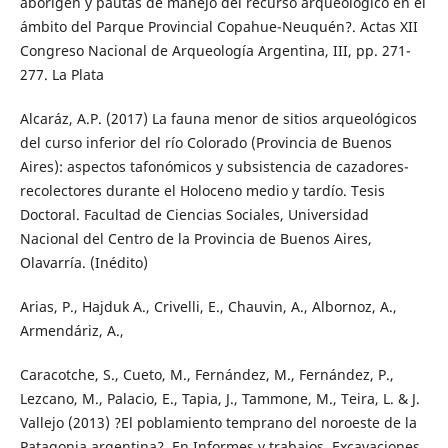
aborigen y pautas de manejo del recurso arqueológico en el
ámbito del Parque Provincial Copahue-Neuquén?. Actas XII
Congreso Nacional de Arqueología Argentina, III, pp. 271-
277. La Plata
Alcaráz, A.P. (2017) La fauna menor de sitios arqueológicos
del curso inferior del río Colorado (Provincia de Buenos
Aires): aspectos tafonómicos y subsistencia de cazadores-
recolectores durante el Holoceno medio y tardío. Tesis
Doctoral. Facultad de Ciencias Sociales, Universidad
Nacional del Centro de la Provincia de Buenos Aires,
Olavarría. (Inédito)
Arias, P., Hajduk A., Crivelli, E., Chauvin, A., Albornoz, A.,
Armendáriz, A.,
Caracotche, S., Cueto, M., Fernández, M., Fernández, P.,
Lezcano, M., Palacio, E., Tapia, J., Tammone, M., Teira, L. & J.
Vallejo (2013) ?El poblamiento temprano del noroeste de la
Patagonia argentina?. En Informes y trabajos. Excavaciones