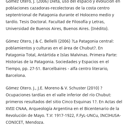
Gómez Otero, J. (2006) Dieta, uso del espacio y evolución en
poblaciones cazadoras-recolectoras de la costa centro
septentrional de Patagonia durante el Holoceno medio y
tardío. Tesis Doctoral. Facultad de Filosofía y Letras,
Universidad de Buenos Aires, Buenos Aires. (Inédito).
Gómez Otero, J & C. Bellelli (2006) ?La Patagonia central:
poblamientos y culturas en el área de Chubut?. En
Patagonia Total, Antártida e Islas Malvinas. Primera Parte:
Historias de la Patagonia. Sociedades y Espacios en el
Tiempo, pp. 27-51. Barcelbaires - alfa centro literario,
Barcelona.
Gómez Otero. J., J.E. Moreno & V. Schuster (2010) ?
Ocupaciones tardías en el valle inferior del río Chubut:
primeros resultados del sitio Cinco Esquinas 1?. En Actas del
XVIII CNAA, Arqueología Argentina en el Bicentenario de la
Revolución de Mayo. T.V: 1917-1922, F.FyL-UNCu, INCIHUSA-
CONICET, Mendoza.