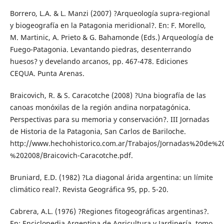
Borrero, L.A. & L. Manzi (2007) ?Arqueología supra-regional
y biogeografía en la Patagonia meridional?. En: F. Morello,
M. Martinic, A. Prieto & G. Bahamonde (Eds.) Arqueología de
Fuego-Patagonia. Levantando piedras, desenterrando
huesos? y develando arcanos, pp. 467-478. Ediciones
CEQUA. Punta Arenas.
Braicovich, R. & S. Caracotche (2008) ?Una biografía de las
canoas monóxilas de la región andina norpatagónica.
Perspectivas para su memoria y conservación?. III Jornadas
de Historia de la Patagonia, San Carlos de Bariloche.
http://www.hechohistorico.com.ar/Trabajos/Jornadas%20de%2
%202008/Braicovich-Caracotche.pdf.
Bruniard, E.D. (1982) ?La diagonal árida argentina: un límite
climático real?. Revista Geográfica 95, pp. 5-20.
Cabrera, A.L. (1976) ?Regiones fitogeográficas argentinas?.
En: Enciclopedia Argentina de Agricultura y Jardinería, tomo