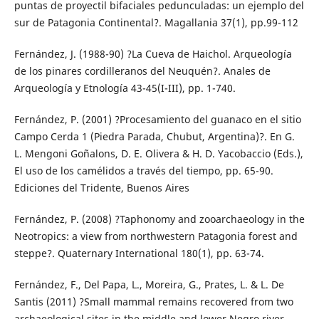
puntas de proyectil bifaciales pedunculadas: un ejemplo del
sur de Patagonia Continental?. Magallania 37(1), pp.99-112
Fernández, J. (1988-90) ?La Cueva de Haichol. Arqueología
de los pinares cordilleranos del Neuquén?. Anales de
Arqueología y Etnología 43-45(I-III), pp. 1-740.
Fernández, P. (2001) ?Procesamiento del guanaco en el sitio
Campo Cerda 1 (Piedra Parada, Chubut, Argentina)?. En G.
L. Mengoni Goñalons, D. E. Olivera & H. D. Yacobaccio (Eds.),
El uso de los camélidos a través del tiempo, pp. 65-90.
Ediciones del Tridente, Buenos Aires
Fernández, P. (2008) ?Taphonomy and zooarchaeology in the
Neotropics: a view from northwestern Patagonia forest and
steppe?. Quaternary International 180(1), pp. 63-74.
Fernández, F., Del Papa, L., Moreira, G., Prates, L. & L. De
Santis (2011) ?Small mammal remains recovered from two
archaeological sites in the middle and lower Negro river