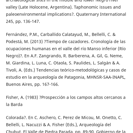
valley (Late Holocene, Argentina). Taphonomic issues and
paleoenvironmental implications?. Quaternary International
245, pp. 136-147.
Fernández, P.M., Carballido Calatayud, M., Bellelli, C. &
Podestá, M. (2013) ?Tiempo de cazadores. Cronología de las
ocupaciones humanas en el valle del río Manso inferior (Río
Negro)?. En A.F. Zangrando, R. Barberena, A. Gil, G. Neme,
M. Giardina, L. Luna, C. Otaola, S. Paulides, L. Salgán & A.
Tivoli, A. (Eds.) Tendencias teórico-metodológicas y casos de
estudio en la arqueología de Patagonia, MHNSR-SAA-INAPL,
Buenos Aires, pp. 167-166.
Fisher, A. (1983) ?Prospección a los campos altos cercanos a
la Barda
Colorada?. En C. Aschero, C. Perez de Micou, M. Onetto, C.
Bellelli, L. Nacuzzi & A. Fisher (Eds.), Arqueología del
Chubut. El Valle de Piedra Parada, pp. 89-90. Gobierno de la