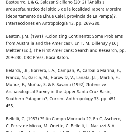
Bastourre, L & G. Salazar Siciliano (2012) ?Análisis
arqueofaunístico del sitio 5 de la localidad Tapera Moreira
(departamento de Lihué Calel, provincia de La Pampa)?.
Intersecciones en Antropología 13, pp. 269-280.
Beaton, J.M. (1991) ?Colonizing Continents: Some Problems
from Australia and the Americas?. En T. M. Dillehay y D. J.
Meltzer (Ed.), The First Americans: Search and Research, pp.
209-230. CRC Press, Boca Raton.
Belardi, J.B., Borrero, L.A., Campán, P., Carballo Marina, F.,
Franco, N., García, M., Horowitz, V., Lanata, J.L., Martín, F.,
Muñoz, F., Muñoz, S. & F. Savanti (1992) ?Intensive
Archaeological Survey in the Upper Santa Cruz Basin,
Southern Patagonia?. Current Anthropology 33, pp. 451-
455.
Bellelli, C. (1983) ?Sitio Campo Moncada 2?. En C. Aschero,
C. Perez de Micou, M. Onetto, C. Bellelli, L. Nacuzzi & A.