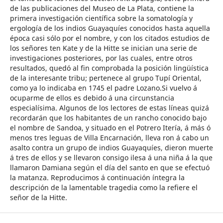
de las publicaciones del Museo de La Plata, contiene la
primera investigación científica sobre la somatología y
ergología de los indios Guayaquíes conocidos hasta aquella
época casi sólo por el nombre, y con los citados estudios de
los señores ten Kate y de la Hitte se inician una serie de
investigaciones posteriores, por las cuales, entre otros
resultados, quedó al fin comprobada la posición lingüística
de la interesante tribu; pertenece al grupo Tupí Oriental,
como ya lo indicaba en 1745 el padre Lozano.Si vuelvo á
ocuparme de ellos es debido á una circunstancia
especialísima. Algunos de los lectores de estas líneas quizá
recordarán que los habitantes de un rancho conocido bajo
el nombre de Sandoa, y situado en el Potrero Itería, á más ó
menos tres leguas de Villa Encarnación, lleva ron á cabo un
asalto contra un grupo de indios Guayaquíes, dieron muerte
á tres de ellos y se llevaron consigo ilesa á una niña á la que
llamaron Damiana según el día del santo en que se efectuó
la matanza. Reproducimos á continuación íntegra la
descripción de la lamentable tragedia como la refiere el
señor de la Hitte.