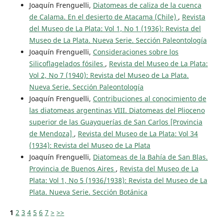
Joaquín Frenguelli,
Diatomeas de caliza de la cuenca
de Calama. En el desierto de Atacama (Chile)
,
Revista
del Museo de La Plata: Vol 1, No 1 (1936): Revista del
Museo de La Plata. Nueva Serie. Sección Paleontología
Joaquín Frenguelli,
Consideraciones sobre los
Silicoflagelados fósiles
,
Revista del Museo de La Plata:
Vol 2, No 7 (1940): Revista del Museo de La Plata.
Nueva Serie. Sección Paleontología
Joaquín Frenguelli,
Contribuciones al conocimiento de
las diatomeas argentinas VIII. Diatomeas del Plioceno
superior de las Guayquerías de San Carlos [Provincia
de Mendoza]
,
Revista del Museo de La Plata: Vol 34
(1934): Revista del Museo de La Plata
Joaquín Frenguelli,
Diatomeas de la Bahía de San Blas.
Provincia de Buenos Aires
,
Revista del Museo de La
Plata: Vol 1, No 5 (1936/1938): Revista del Museo de La
Plata. Nueva Serie. Sección Botánica
1
2
3
4
5
6
7
>
>>